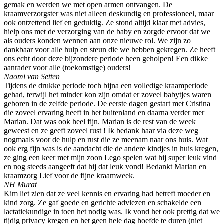
gemak en werden we met open armen ontvangen. De
kraamverzorgster was niet alleen deskundig en professioneel, maar
ook ontzettend lief en geduldig. Ze stond altijd klaar met advies,
hielp ons met de verzorging van de baby en zorgde ervoor dat we
als ouders konden wennen aan onze nieuwe rol. We zijn zo
dankbaar voor alle hulp en steun die we hebben gekregen. Ze heeft
ons echt door deze bijzondere periode heen geholpen! Een dikke
aanrader voor alle (toekomstige) ouders!
Naomi van Setten
Tijdens de drukke periode toch bijna een volledige kraamperiode
gehad, terwijl het minder kon zijn omdat er zoveel babytjes waren
geboren in de zelfde periode. De eerste dagen gestart met Cristina
die zoveel ervaring heeft in het buitenland en daarna verder mer
Marian. Dat was ook heel fijn. Marian is de rest van de week
geweest en ze geeft zoveel rust ! İk bedank haar via deze weg
nogmaals voor de hulp en rust die ze meenam naar ons huis. Wat
ook erg fijn was is de aandacht die de andere kindjes in huis kregen,
ze ging een keer met mijn zoon Lego spelen wat hij super leuk vind
en nog steeds aangeeft dat hij dat leuk vond! Bedankt Marian en
kraamzorg Lief voor de fijne kraamweek.
NH Murat
Kim liet zien dat ze veel kennis en ervaring had betreft moeder en
kind zorg. Ze gaf goede en gerichte adviezen en schakelde een
lactatiekundige in toen het nodig was. Ik vond het ook prettig dat we
tijdig privacy kregen en het geen hele dag hoefde te duren (niet