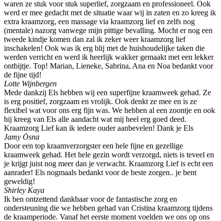
waren ze stuk voor stuk superlief, zorgzaam en professioneel. Ook
werd er mee gedacht met de situatie waar wij in zaten en zo kreeg ik
extra kraamzorg, een massage via kraamzorg lief en zelfs nog
(mentale) nazorg vanwege mijn pittige bevalling. Mocht er nog een
tweede kindje komen dan zal ik zeker weer kraamzorg lief
inschakelen! Ook was ik erg blij met de huishoudelijke taken die
werden verricht en werd ik heerlijk wakker gemaakt met een lekker
ontbijtje. Top! Marian, Lieneke, Sabrina, Ana en Noa bedankt voor
de fijne tijd!
Lotte Wijnbergen
Mede dankzij Els hebben wij een superfijne kraamweek gehad. Ze
is erg positief, zorgzaam en vrolijk. Ook denkt ze mee en is ze
flexibel wat voor ons erg fijn was. We hebben al een zoontje en ook
hij kreeg van Els alle aandacht wat mij heel erg goed deed.
Kraamzorg Lief kan ik iedere ouder aanbevelen! Dank je Els
Jamy Ösna
Door een top kraamverzorgster een hele fijne en gezellige
kraamweek gehad. Het hele gezin wordt verzorgd, niets is teveel en
je krijgt juist nog meer dan je verwacht. Kraamzorg Lief is echt een
aanrader! Els nogmaals bedankt voor de beste zorgen.. je bent
geweldig!
Shirley Kaya
Ik ben ontzettend dankbaar voor de fantastische zorg en
ondersteuning die we hebben gehad van Cristina kraamzorg tijdens
de kraamperiode. Vanaf het eerste moment voelden we ons op ons