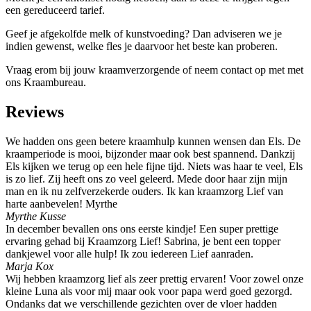
een gereduceerd tarief.
Geef je afgekolfde melk of kunstvoeding? Dan adviseren we je
indien gewenst, welke fles je daarvoor het beste kan proberen.
Vraag erom bij jouw kraamverzorgende of neem contact op met met
ons Kraambureau.
Reviews
We hadden ons geen betere kraamhulp kunnen wensen dan Els. De
kraamperiode is mooi, bijzonder maar ook best spannend. Dankzij
Els kijken we terug op een hele fijne tijd. Niets was haar te veel, Els
is zo lief. Zij heeft ons zo veel geleerd. Mede door haar zijn mijn
man en ik nu zelfverzekerde ouders. Ik kan kraamzorg Lief van
harte aanbevelen! Myrthe
Myrthe Kusse
In december bevallen ons ons eerste kindje! Een super prettige
ervaring gehad bij Kraamzorg Lief! Sabrina, je bent een topper
dankjewel voor alle hulp! Ik zou iedereen Lief aanraden.
Marja Kox
Wij hebben kraamzorg lief als zeer prettig ervaren! Voor zowel onze
kleine Luna als voor mij maar ook voor papa werd goed gezorgd.
Ondanks dat we verschillende gezichten over de vloer hadden