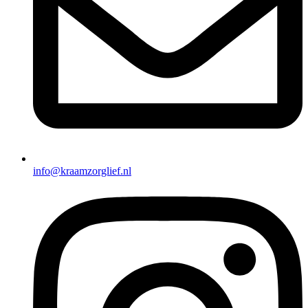
info@kraamzorglief.nl